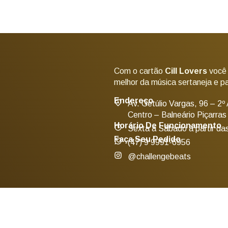
Com o cartão
Cill Lovers
você
melhor da música sertaneja e 
Endereço
Av. Getúlio Vargas, 96 – 2º
Centro – Balneário Piçarra
Horário De Funcionamento
Sexta a Sábado à partir da
Faça Seu Pedido
(47) 9 9991-6956
@challengebeats