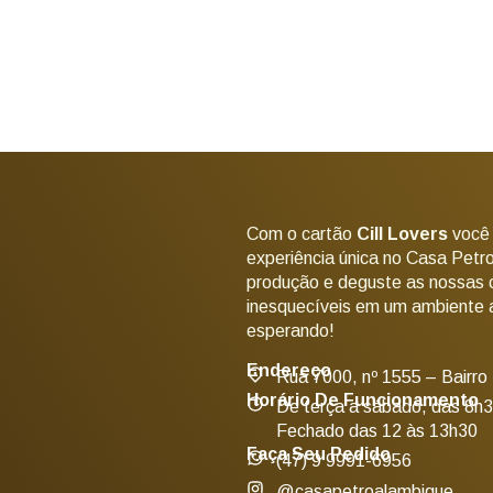
Com o cartão
Cill Lovers
você
experiência única no Casa Petr
produção e deguste as nossas
inesquecíveis em um ambiente a
esperando!
Endereço
Rua 7000, nº 1555 – Bairro
Horário De Funcionamento
De terça a sábado, das 8h3
Fechado das 12 às 13h30
Faça Seu Pedido
(47) 9 9991-6956
@casapetroalambique