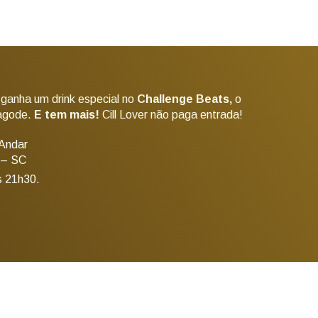
 ganha um drink especial no
Challenge Beats,
o
pagode.
E tem mais!
Cill Lover não paga entrada!
 Andar
s – SC
s 21h30.