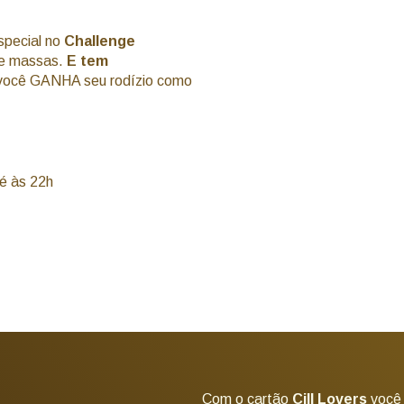
special no
Challenge
s e massas.
E tem
você GANHA seu rodízio como
é às 22h
Com o cartão
Cill Lovers
você