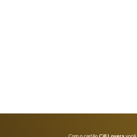
Com o cartão
Cill Lovers
você