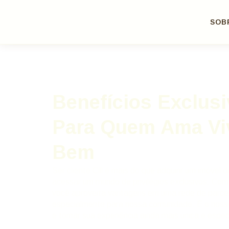
SOB
Benefícios Exclus
Para Quem Ama Vi
Bem
Ser cliente Cill é mais do que adquirir um imóvel 
acessar um mundo de privilégios exclusivos. Com o
você aproveita vantagens em uma rede de parcei
especialmente para nossa comunidade. É o nosso
e tornar sua experiência ainda mais única e espec