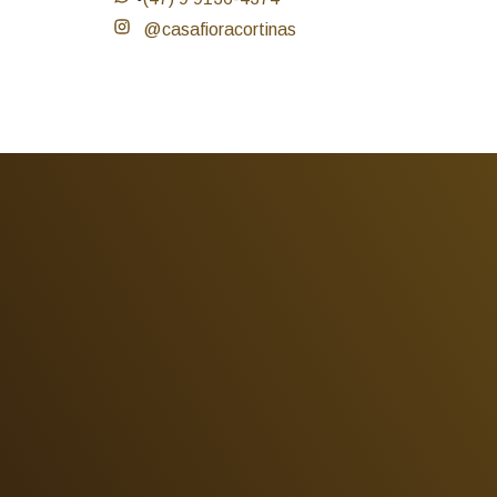
@casafioracortinas