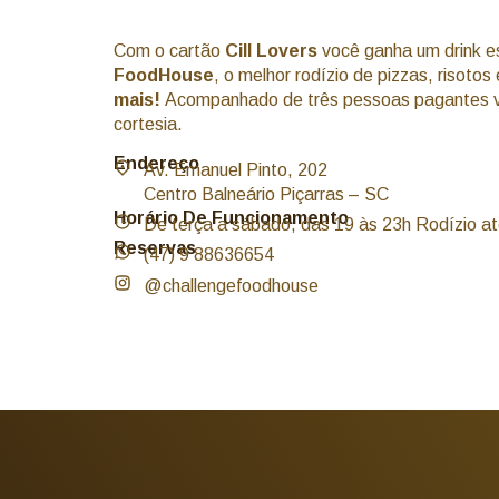
Com o cartão
Cill Lovers
você ganha um drink e
FoodHouse
, o melhor rodízio de pizzas, risoto
mais!
Acompanhado de três pessoas pagantes 
cortesia.
Endereço
Av. Emanuel Pinto, 202
Centro Balneário Piçarras – SC
Horário De Funcionamento
De terça a sábado, das 19 às 23h Rodízio at
Reservas
(47) 9 88636654
@challengefoodhouse