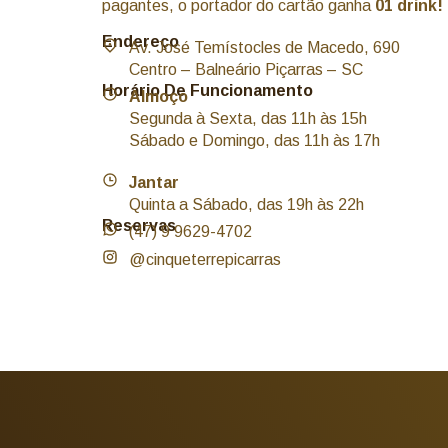
pagantes, o portador do cartão ganha
01 drink!
Endereço
Av. José Temístocles de Macedo, 690
Centro – Balneário Piçarras – SC
Horário De Funcionamento
Almoço
Segunda à Sexta, das 11h às 15h
Sábado e Domingo, das 11h às 17h
Jantar
Quinta a Sábado, das 19h às 22h
Reservas
(47) 9 9629-4702
@cinqueterrepicarras