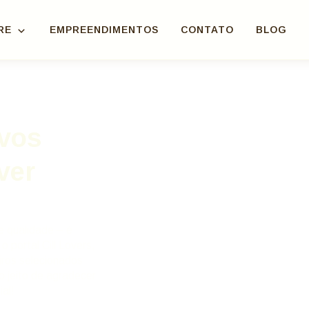
RE
EMPREENDIMENTOS
CONTATO
BLOG
ivos
ver
de qualidade – é
 portal Cill Lovers,
ros selecionados
 jeito de agradecer
ial!