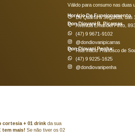
Válido para consumo nas duas 
Horário De Funcionamento
De Quarta a Segunda, das 
Don Diovani B. Piçarras
Avenida Emanoel Pinto, 893
(47) 9 9671-9102
@dondiovanipicarras
Don Diovani Penha:
Rua Inácio Francisco de So
(47) 9 9225-1625
@dondiovanipenha
 cortesia + 01 drink
da sua
E tem mais!
Se não tiver os 02