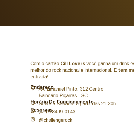
Com o cartão
Cill Lovers
você ganha um drink e
melhor do rock nacional e internacional.
E tem m
entrada!
Endereço
Av. Emanuel Pinto, 312 Centro
Balneário Piçarras - SC
Horário De Funcionamento
Sexta a Sábado, à partir das 21:30h
Reservas
(47) 9 8499-0143
@challengerock