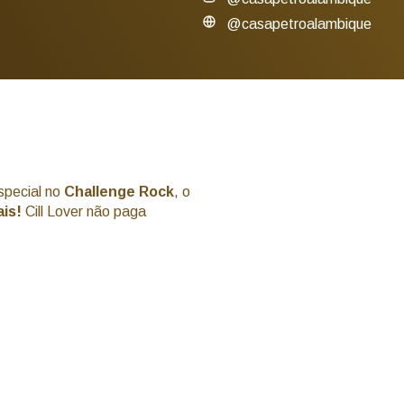
@casapetroalambique
special no
Challenge Rock
, o
ais!
Cill Lover não paga