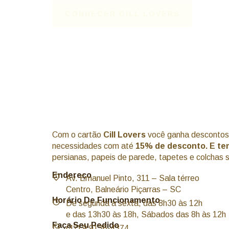
CONHECER CILL LOVERS
Com o cartão
Cill Lovers
você ganha descontos 
necessidades com até
15% de desconto. E te
persianas, papeis de parede, tapetes e colchas 
Endereço
Av. Emanuel Pinto, 311 – Sala térreo
Centro, Balneário Piçarras – SC
Horário De Funcionamento
De segunda a sexta, das 8h30 às 12h
e das 13h30 às 18h, Sábados das 8h às 12h
Faça Seu Pedido
(47) 9 9136-4374