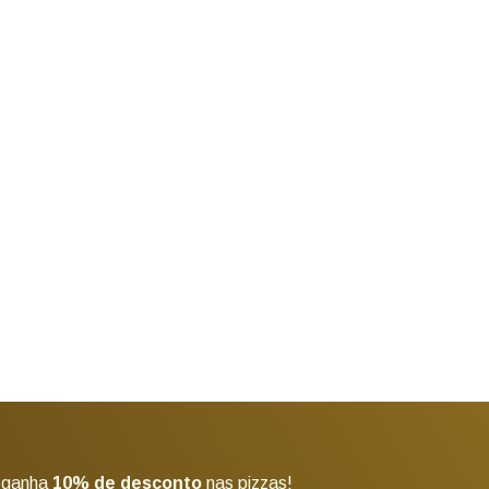
 ganha
10% de desconto
nas pizzas!