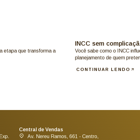
INCC sem complicação
 a etapa que transforma a
Você sabe como o INCC influe
planejamento de quem prete
CONTINUAR LENDO
Central de Vendas
 Exp.
Av. Nereu Ramos, 661 - Centro,