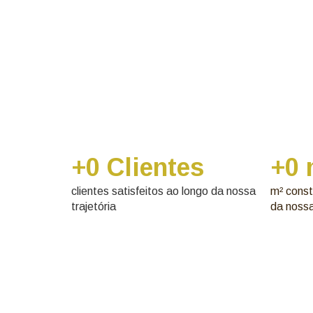
+
0
 Clientes
+
0
clientes satisfeitos ao longo da nossa
m² const
trajetória
da nossa