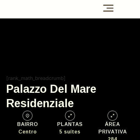
[rank_math_breadcrumb]
Palazzo Del Mare
Residenziale
BAIRRO
PLANTAS
ÁREA
Centro
5 suítes
PRIVATIVA
284