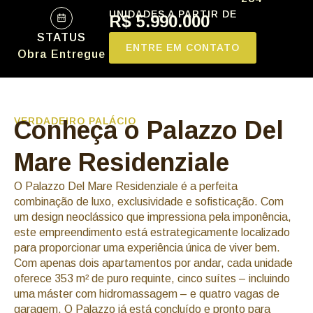
UNIDADES A PARTIR DE
R$ 5.990.000
STATUS
ENTRE EM CONTATO
Obra Entregue
VERDADEIRO PALÁCIO
Conheça o Palazzo Del
Mare Residenziale
O Palazzo Del Mare Residenziale é a perfeita
combinação de luxo, exclusividade e sofisticação. Com
um design neoclássico que impressiona pela imponência,
este empreendimento está estrategicamente localizado
para proporcionar uma experiência única de viver bem.
Com apenas dois apartamentos por andar, cada unidade
oferece 353 m² de puro requinte, cinco suítes – incluindo
uma máster com hidromassagem – e quatro vagas de
garagem. O Palazzo já está concluído e pronto para