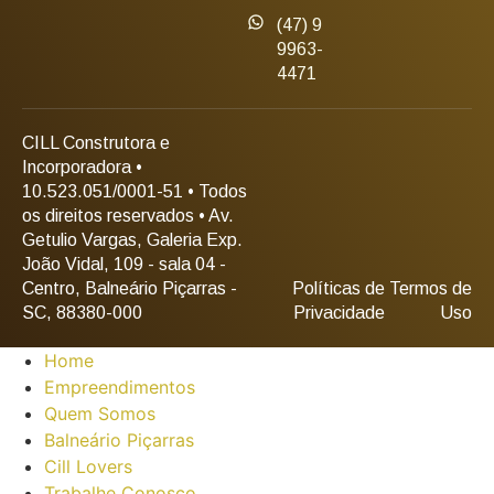
(47) 9
9963-
4471
CILL Construtora e
Incorporadora •
10.523.051/0001-51 • Todos
os direitos reservados • Av.
Getulio Vargas, Galeria Exp.
João Vidal, 109 - sala 04 -
Centro, Balneário Piçarras -
Políticas de
Termos de
SC, 88380-000
Privacidade
Uso
Home
Empreendimentos
Quem Somos
Balneário Piçarras
Cill Lovers
Trabalhe Conosco