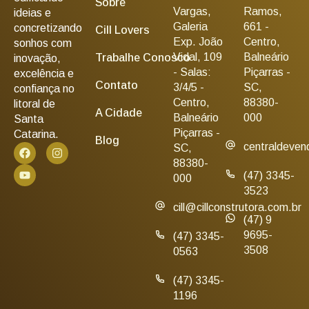
Sobre
Vargas,
Ramos,
ideias e
Galeria
661 -
concretizando
Cill Lovers
Exp. João
Centro,
sonhos com
Vidal, 109
Balneário
Trabalhe Conosco
inovação,
- Salas:
Piçarras -
excelência e
Contato
3/4/5 -
SC,
confiança no
Centro,
88380-
litoral de
A Cidade
Balneário
000
Santa
Piçarras -
Catarina.
Blog
centraldeven
SC,
88380-
(47) 3345-
000
3523
cill@cillconstrutora.com.br
(47) 9
9695-
(47) 3345-
3508
0563
(47) 3345-
1196