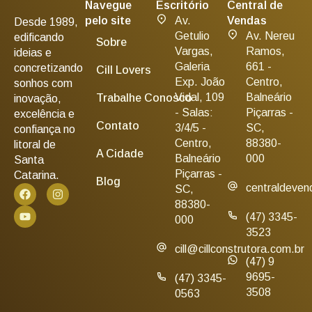
Navegue
Escritório
Central de
pelo site
Av.
Vendas
Desde 1989,
Getulio
Av. Nereu
edificando
Sobre
Vargas,
Ramos,
ideias e
Galeria
661 -
concretizando
Cill Lovers
Exp. João
Centro,
sonhos com
Vidal, 109
Balneário
Trabalhe Conosco
inovação,
- Salas:
Piçarras -
excelência e
Contato
3/4/5 -
SC,
confiança no
Centro,
88380-
litoral de
A Cidade
Balneário
000
Santa
Piçarras -
Catarina.
Blog
centraldeven
SC,
88380-
(47) 3345-
000
3523
cill@cillconstrutora.com.br
(47) 9
9695-
(47) 3345-
3508
0563