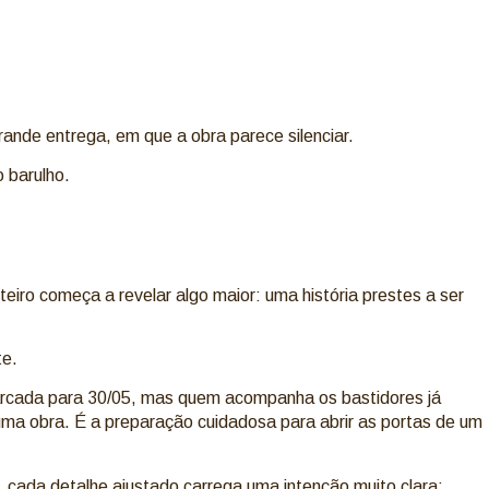
nde entrega, em que a obra parece silenciar.
 barulho.
teiro começa a revelar algo maior: uma história prestes a ser
te.
arcada para 30/05, mas quem acompanha os bastidores já
ma obra. É a preparação cuidadosa para abrir as portas de um
, cada detalhe ajustado carrega uma intenção muito clara: