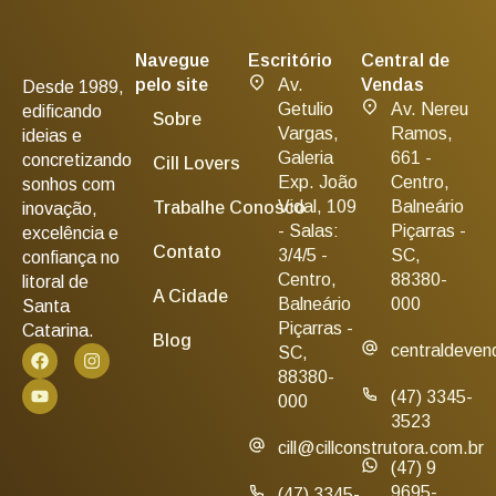
Navegue
Escritório
Central de
pelo site
Av.
Vendas
Desde 1989,
Getulio
Av. Nereu
edificando
Sobre
Vargas,
Ramos,
ideias e
Galeria
661 -
concretizando
Cill Lovers
Exp. João
Centro,
sonhos com
Vidal, 109
Balneário
Trabalhe Conosco
inovação,
- Salas:
Piçarras -
excelência e
Contato
3/4/5 -
SC,
confiança no
Centro,
88380-
litoral de
A Cidade
Balneário
000
Santa
Piçarras -
Catarina.
Blog
centraldeven
SC,
88380-
(47) 3345-
000
3523
cill@cillconstrutora.com.br
(47) 9
9695-
(47) 3345-