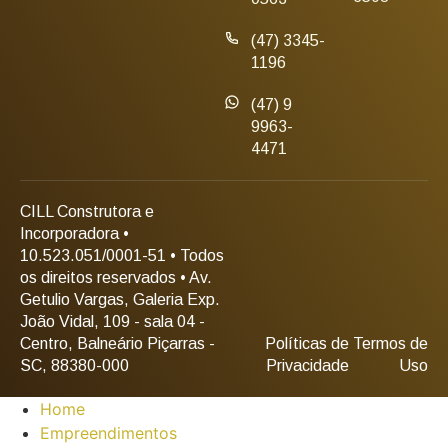
(47) 3345-
1196
(47) 9
9963-
4471
CILL Construtora e
Incorporadora •
10.523.051/0001-51 • Todos
os direitos reservados • Av.
Getulio Vargas, Galeria Exp.
João Vidal, 109 - sala 04 -
Centro, Balneário Piçarras -
Políticas de
Termos de
SC, 88380-000
Privacidade
Uso
Home
Empreendimentos