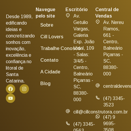
Navegue
Escritório
Central de
pelo site
Av.
Vendas
Desde 1989,
Getulio
Av. Nereu
edificando
Sobre
Vargas,
Ramos,
ideias e
Galeria
661 -
concretizando
Cill Lovers
Exp. João
Centro,
sonhos com
Vidal, 109
Balneário
Trabalhe Conosco
inovação,
- Salas:
Piçarras -
excelência e
Contato
3/4/5 -
SC,
confiança no
Centro,
88380-
litoral de
A Cidade
Balneário
000
Santa
Piçarras -
Catarina.
Blog
centraldeven
SC,
88380-
(47) 3345-
000
3523
cill@cillconstrutora.com.br
(47) 9
9695-
(47) 3345-
3508
0563