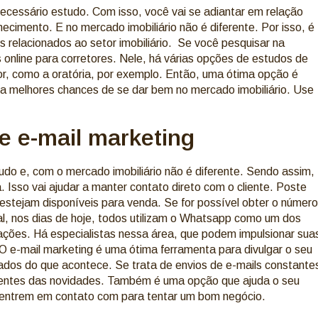
necessário estudo. Com isso, você vai se adiantar em relação
hecimento. E no mercado imobiliário não é diferente. Por isso, é
s relacionados ao setor imobiliário. Se você pesquisar na
s online para corretores. Nele, há várias opções de estudos de
tor, como a oratória, por exemplo. Então, uma ótima opção é
lita melhores chances de se dar bem no mercado imobiliário. Use
 e e-mail marketing
udo e, com o mercado imobiliário não é diferente. Sendo assim,
 Isso vai ajudar a manter contato direto com o cliente. Poste
estejam disponíveis para venda. Se for possível obter o número
inal, nos dias de hoje, todos utilizam o Whatsapp como um dos
ações. Há especialistas nessa área, que podem impulsionar sua
. O e-mail marketing é uma ótima ferramenta para divulgar o seu
ados do que acontece. Se trata de envios de e-mails constante
cientes das novidades. Também é uma opção que ajuda o seu
e entrem em contato com para tentar um bom negócio.