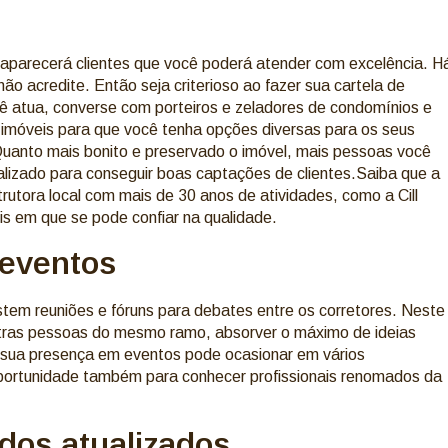
aparecerá clientes que você poderá atender com excelência. H
o acredite. Então seja criterioso ao fazer sua cartela de
cê atua, converse com porteiros e zeladores de condomínios e
 imóveis para que você tenha opções diversas para os seus
.Quanto mais bonito e preservado o imóvel, mais pessoas você
tualizado para conseguir boas captações de clientes.Saiba que a
utora local com mais de 30 anos de atividades, como a Cill
s em que se pode confiar na qualidade.
 eventos
stem reuniões e fóruns para debates entre os corretores. Neste
utras pessoas do mesmo ramo, absorver o máximo de ideias
 A sua presença em eventos pode ocasionar em vários
portunidade também para conhecer profissionais renomados da
dos atualizados