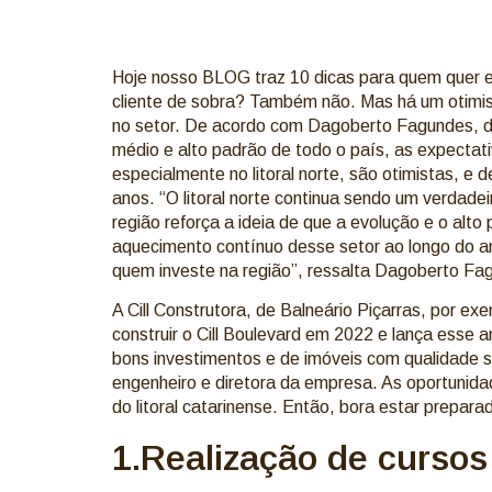
Hoje nosso BLOG traz 10 dicas para quem quer 
cliente de sobra? Também não. Mas há um otimi
no setor. De acordo com Dagoberto Fagundes, d
médio e alto padrão de todo o país, as expectat
especialmente no litoral norte, são otimistas, e
anos. “O litoral norte continua sendo um verdade
região reforça a ideia de que a evolução e o alt
aquecimento contínuo desse setor ao longo do an
quem investe na região”, ressalta Dagoberto F
A Cill Construtora, de Balneário Piçarras, por 
construir o Cill Boulevard em 2022 e lança ess
bons investimentos e de imóveis com qualidade s
engenheiro e diretora da empresa. As oportunid
do litoral catarinense. Então, bora estar prepa
1.Realização de cursos