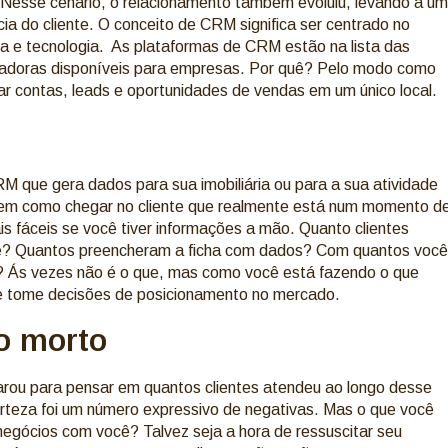
. Nesse cenário, o relacionamento também evoluiu, levando a um
 do cliente. O conceito de CRM significa ser centrado no
ta e tecnologia. As plataformas de CRM estão na lista das
ovadoras disponíveis para empresas. Por quê? Pelo modo como
iar contas, leads e oportunidades de vendas em um único local.
M que gera dados para sua imobiliária ou para a sua atividade
nem como chegar no cliente que realmente está num momento d
 fáceis se você tiver informações a mão. Quanto clientes
are? Quantos preencheram a ficha com dados? Com quantos você
 Ás vezes não é o que, mas como você está fazendo o que
, e tome decisões de posicionamento no mercado.
o morto
arou para pensar em quantos clientes atendeu ao longo desse
teza foi um número expressivo de negativas. Mas o que você
negócios com você? Talvez seja a hora de ressuscitar seu