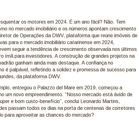
esquentar os motores em 2024. É um ano fácil? Não. Tem
smo no mercado imobiliário e os números apontam crescimento
iretor de Operações da DWV, plataforma que reúne imóveis de
ivas para o mercado imobiliário catarinense em 2024,
 devem seguir a tendência de crescimento observada nos últimos
iro ímã para investidores. A construção de grandes projetos na
o padrão ganham ainda mais destaque. A confiança no
o é palpável, refletindo a solidez e promessa de sucesso para
agundes, da plataforma DWV.
exemplo, entregou o Palazzo del Mare em 2019, começou a
e ano um novo empreendimento. “Nosso mercado está ávido de
uper e bom custo-benefício”, conclui Leonardo Martins,
ades passam todos os dias na porta de centenas de corretores
rado para aproveitar as chances do mercado?