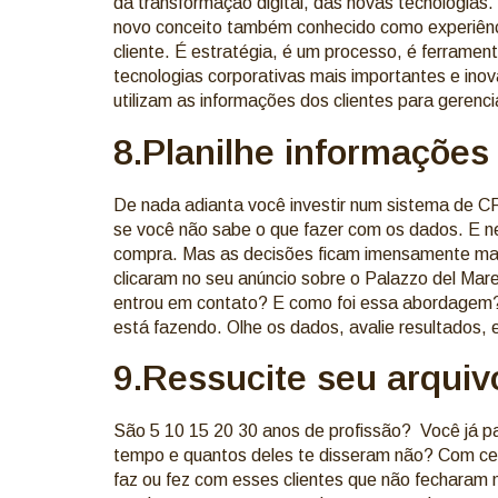
da transformação digital, das novas tecnologias
novo conceito também conhecido como experiência
cliente. É estratégia, é um processo, é ferramen
tecnologias corporativas mais importantes e in
utilizam as informações dos clientes para gerenc
8.Planilhe informações
De nada adianta você investir num sistema de CR
se você não sabe o que fazer com os dados. E 
compra. Mas as decisões ficam imensamente mais
clicaram no seu anúncio sobre o Palazzo del M
entrou em contato? E como foi essa abordagem?
está fazendo. Olhe os dados, avalie resultados
9.Ressucite seu arquiv
São 5 10 15 20 30 anos de profissão? Você já p
tempo e quantos deles te disseram não? Com cer
faz ou fez com esses clientes que não fecharam 